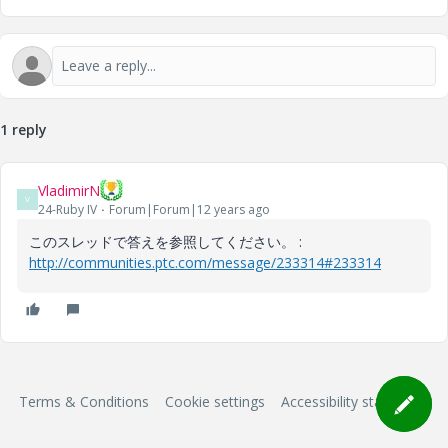
1 reply
VladimirN
V
24-Ruby IV
Forum|Forum|12 years ago
このスレッドで答えを参照してください。 :
http://communities.ptc.com/message/233314#233314
Terms & Conditions
Cookie settings
Accessibility statement