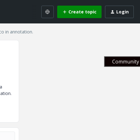
Create topic
Login
co in annotation.
Community 
 a
ation.