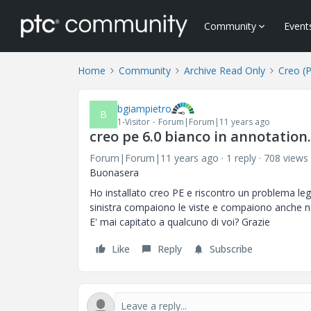
Community
Event
Home
Community
Archive Read Only
Creo (
bgiampietro
B
1-Visitor
Forum|Forum|11 years ago
creo pe 6.0 bianco in annotation.
Forum|Forum|11 years ago
1 reply
708 views
‌Buonasera
Ho installato creo PE e riscontro un problema legato
sinistra compaiono le viste e compaiono anche ne
E' mai capitato a qualcuno di voi? Grazie
Like
Reply
Subscribe