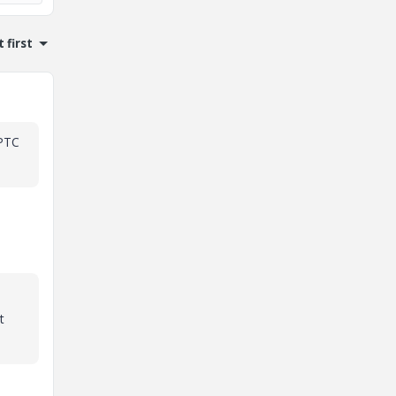
 first
 PTC
t