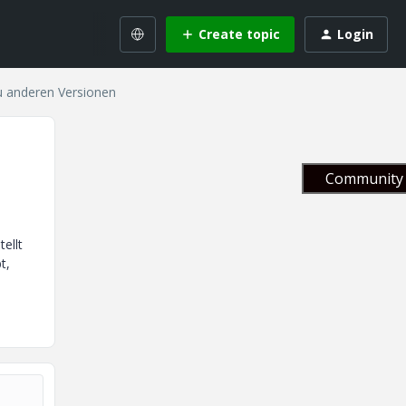
Create topic
Login
zu anderen Versionen
Community 
ellt
t,