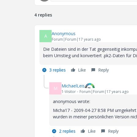
4 replies
Anonymous
A
Forum|Forum|17 years ago
Die Dateien sind in der Tat gegenseitig inkomp
beim Umstieg und konvertiert .pk2-Daten für Di
3 replies
Like
Reply
MichaelLeis
M
1-Visitor
Forum|Forum|17 years ago
anonymous wrote:
Micha17 - 2009-04-27 8:58 PM umgekehrt kan
wurden in meiner persönlichen Version nic
2 replies
Like
Reply