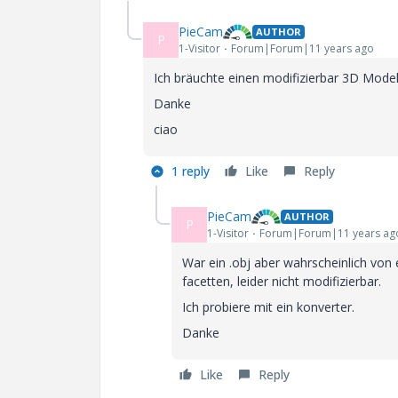
PieCam
AUTHOR
P
1-Visitor
Forum|Forum|11 years ago
Ich bräuchte einen modifizierbar 3D Model
Danke
ciao
1 reply
Like
Reply
PieCam
AUTHOR
P
1-Visitor
Forum|Forum|11 years ag
War ein .obj aber wahrscheinlich von 
facetten, leider nicht modifizierbar.
Ich probiere mit ein konverter.
Danke
Like
Reply