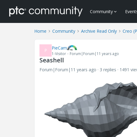
Community
Event
Home
Community
Archive Read Only
Creo (
PieCam
P
1-Visitor
Forum|Forum|11 years ago
Seashell
Forum|Forum|11 years ago
3 replies
1491 vi