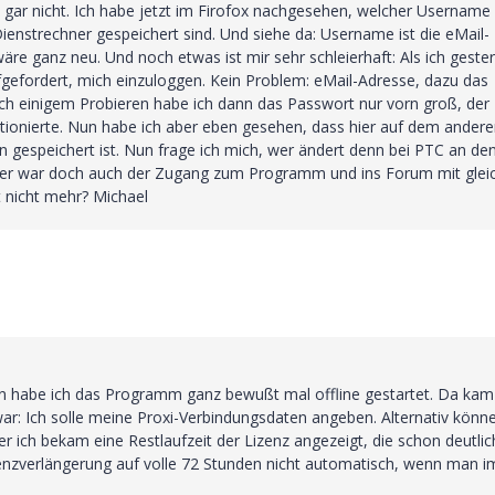
 gar nicht. Ich habe jetzt im Firofox nachgesehen, welcher Username
enstrechner gespeichert sind. Und siehe da: Username ist die eMail-
e ganz neu. Und noch etwas ist mir sehr schleierhaft: Als ich gester
ufgefordert, mich einzuloggen. Kein Problem: eMail-Adresse, dazu das
Nach einigem Probieren habe ich dann das Passwort nur vorn groß, der
tionierte. Nun habe ich aber eben gesehen, dass hier auf dem ander
gespeichert ist. Nun frage ich mich, wer ändert denn bei PTC an de
r war doch auch der Zugang zum Programm und ins Forum mit glei
 nicht mehr? Michael
n habe ich das Programm ganz bewußt mal offline gestartet. Da kam
ar: Ich solle meine Proxi-Verbindungsdaten angeben. Alternativ könne
ber ich bekam eine Restlaufzeit der Lizenz angezeigt, die schon deutlic
izenzverlängerung auf volle 72 Stunden nicht automatisch, wenn man i