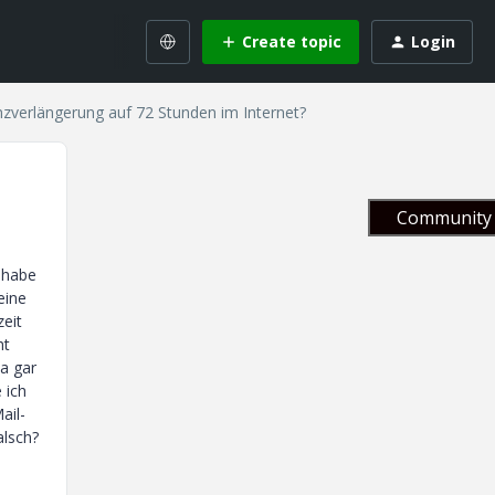
Create topic
Login
nzverlängerung auf 72 Stunden im Internet?
Community 
 habe
eine
zeit
ht
a gar
 ich
ail-
alsch?