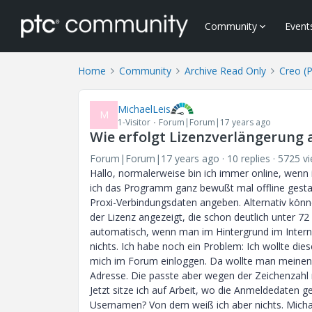
Community
Event
Home
Community
Archive Read Only
Creo (
MichaelLeis
M
1-Visitor
Forum|Forum|17 years ago
Wie erfolgt Lizenzverlängerung 
Forum|Forum|17 years ago
10 replies
5725 v
Hallo, normalerweise bin ich immer online, wenn
ich das Programm ganz bewußt mal offline gestar
Proxi-Verbindungsdaten angeben. Alternativ könne 
der Lizenz angezeigt, die schon deutlich unter 72 
automatisch, wenn man im Hintergrund im Intern
nichts. Ich habe noch ein Problem: Ich wollte die
mich im Forum einloggen. Da wollte man meinen
Adresse. Die passte aber wegen der Zeichenzahl n
Jetzt sitze ich auf Arbeit, wo die Anmeldedaten 
Usernamen? Von dem weiß ich aber nichts. Mich