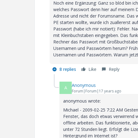
Noch eine Ergänzung: Ganz so blöd bin ich
welches Passwort denn hier auf meinem Di
Adresse und nicht der Forumsname. Das wär
PE starten wollte, wurde ich zuallererst a
Passwort (habe ich mir notiert): Fehler. 
mit Kleinbuchstaben eingegeben. Das funk
Rechner das Passwort mit Großbuchstaben 
Usernamen und Passwörtern herum? Frühe
Usernamen und Passwörtern. Warum jetzt
8 replies
Like
Reply
Anonymous
A
Forum|Forum|17 years ago
anonymous wrote:
Michael - 2009-02-25 7:22 AM Gester
Fenster, das doch etwas verwirrend w
offline arbeiten. Das funktionierte, a
unter 72 Stunden liegt. Erfolgt die L
Hintergrund im Internet ist?