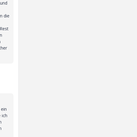
 und
n die
 Rest
en
n
cher
 ein
 ich
h
m