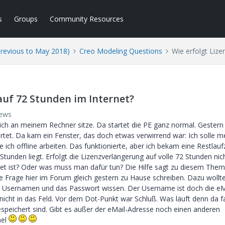
s
Groups
Community Resources
Previous to May 2018)
Creo Modeling Questions
Wie erfolgt Lize
auf 72 Stunden im Internet?
iews
 ich an meinem Rechner sitze. Da startet die PE ganz normal. Gestern
tet. Da kam ein Fenster, das doch etwas verwirrend war: Ich solle m
ich offline arbeiten. Das funktionierte, aber ich bekam eine Restlauf
Stunden liegt. Erfolgt die Lizenzverlängerung auf volle 72 Stunden nic
et ist? Oder was muss man dafür tun? Die Hilfe sagt zu diesem Them
se Frage hier im Forum gleich gestern zu Hause schreiben. Dazu wollte
 Usernamen und das Passwort wissen. Der Username ist doch die eM
icht in das Feld. Vor dem Dot-Punkt war Schluß. Was läuft denn da f
gespeichert sind. Gibt es außer der eMail-Adresse noch einen anderen
ael