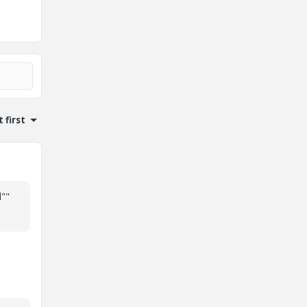
 first
l""