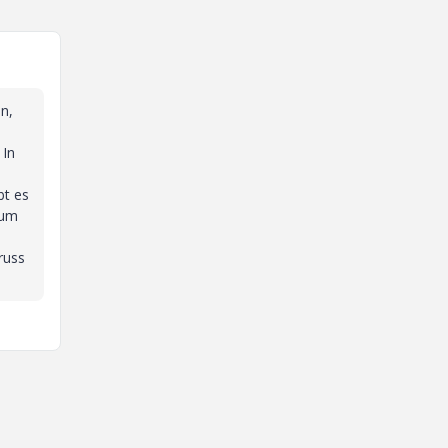
n,
 In
bt es
Zum
n
russ