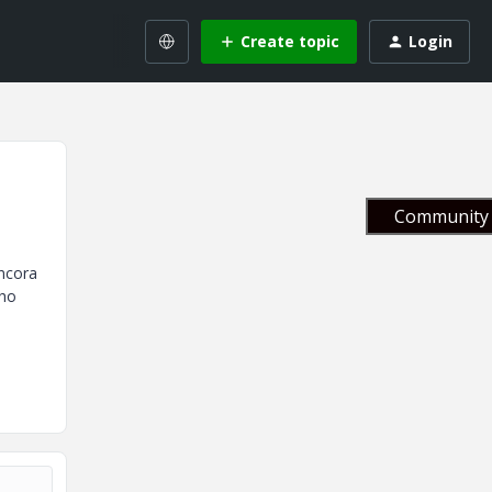
Create topic
Login
Community 
ncora
 ho