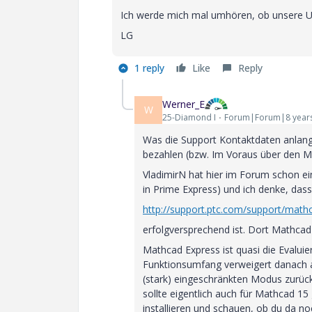
Ich werde mich mal umhören, ob unsere U
LG
1 reply
Like
Reply
Werner_E
W
25-Diamond I
Forum|Forum|8 year
Was die Support Kontaktdaten anlangt b
bezahlen (bzw. Im Voraus über den Ma
VladimirN hat hier im Forum schon ei
in Prime Express) und ich denke, da
http://support.ptc.com/support/mat
erfolgversprechend ist. Dort Mathcad
Mathcad Express ist quasi die Evalui
Funktionsumfang verweigert danach abe
(stark) eingeschränkten Modus zurück.
sollte eigentlich auch für Mathcad 15 
installieren und schauen, ob du da n