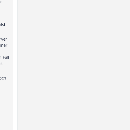
re
lst
rver
iner
n
 Fall
ht
doch