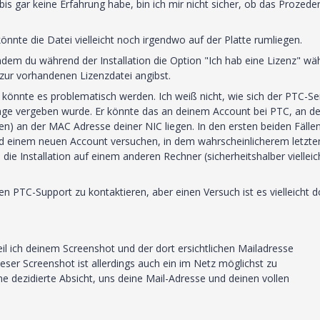
s gar keine Erfahrung habe, bin ich mir nicht sicher, ob das Prozede
nnte die Datei vielleicht noch irgendwo auf der Platte rumliegen.
indem du während der Installation die Option "Ich hab eine Lizenz" wäh
zur vorhandenen Lizenzdatei angibst.
 könnte es problematisch werden. Ich weiß nicht, wie sich der PTC-Se
age vergeben wurde. Er könnte das an deinem Account bei PTC, an de
en) an der MAC Adresse deiner NIC liegen. In den ersten beiden Fälle
nd einem neuen Account versuchen, in dem wahrscheinlicherem letzten
 die Installation auf einem anderen Rechner (sicherheitshalber vielleic
den PTC-Support zu kontaktieren, aber einen Versuch ist es vielleicht 
eil ich deinem Screenshot und der dort ersichtlichen Mailadresse
eser Screenshot ist allerdings auch ein im Netz möglichst zu
e dezidierte Absicht, uns deine Mail-Adresse und deinen vollen