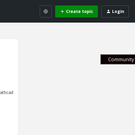
Create topic
Login
Community 
Mathcad