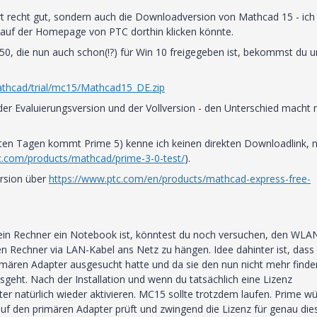
rt recht gut, sondern auch die Downloadversion von Mathcad 15 - ich
h auf der Homepage von PTC dorthin klicken könnte.
M050, die nun auch schon(!?) für Win 10 freigegeben ist, bekommst du u
athcad/trial/mc15/Mathcad15_DE.zip
i der Evaluierungsversion und der Vollversion - den Unterschied macht 
hsten Tagen kommt Prime 5) kenne ich keinen direkten Downloadlink, 
c.com/products/mathcad/prime-3-0-test/
).
ersion über
https://www.ptc.com/en/products/mathcad-express-free-
dein Rechner ein Notebook ist, könntest du noch versuchen, den WLA
 Rechner via LAN-Kabel ans Netz zu hängen. Idee dahinter ist, dass 
 primären Adapter ausgesucht hatte und da sie den nun nicht mehr finde
geht. Nach der Installation und wenn du tatsächlich eine Lizenz
 natürlich wieder aktivieren. MC15 sollte trotzdem laufen. Prime w
auf den primären Adapter prüft und zwingend die Lizenz für genau die