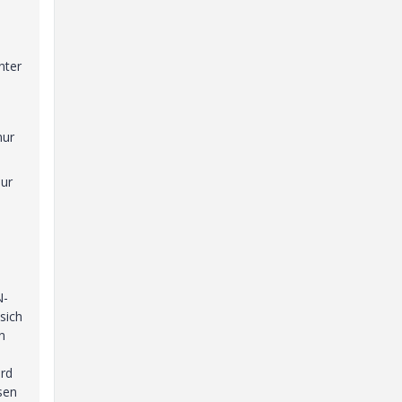
nter
nur
nur
N-
sich
n
ürd
sen