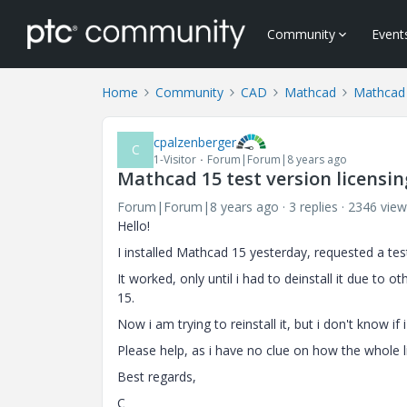
Community
Event
Home
Community
CAD
Mathcad
Mathcad
cpalzenberger
C
1-Visitor
Forum|Forum|8 years ago
Mathcad 15 test version licensi
Forum|Forum|8 years ago
3 replies
2346 view
Hello!
I installed Mathcad 15 yesterday, requested a tes
It worked, only until i had to deinstall it due to
15.
Now i am trying to reinstall it, but i don't know i
Please help, as i have no clue on how the whole l
Best regards,
C