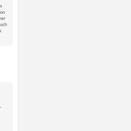
on
von
ner
auch
s
,