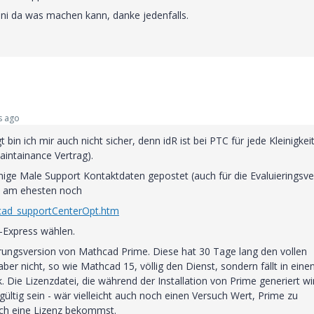
ni da was machen kann, danke jedenfalls.
s ago
in ich mir auch nicht sicher, denn idR ist bei PTC für jede Kleinigkei
intainance Vertrag).
nige Male Support Kontaktdaten gepostet (auch für die Evaluieringsve
ss am ehesten noch
hcad_supportCenterOpt.htm
-Express wählen.
erungsversion von Mathcad Prime. Diese hat 30 Tage lang den vollen
r nicht, so wie Mathcad 15, völlig den Dienst, sondern fällt in eine
 Die Lizenzdatei, die während der Installation von Prime generiert wi
gültig sein - wär vielleicht auch noch einen Versuch Wert, Prime zu
och eine Lizenz bekommst.