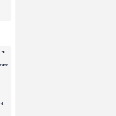
t zu
rsion
n
rd,