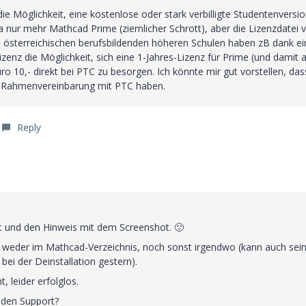
 die Möglichkeit, eine kostenlose oder stark verbilligte Studentenversi
nur mehr Mathcad Prime (ziemlicher Schrott), aber die Lizenzdatei 
an österreichischen berufsbildenden höheren Schulen haben zB dank ei
enz die Möglichkeit, sich eine 1-Jahres-Lizenz für Prime (und damit 
o 10,- direkt bei PTC zu besorgen. Ich könnte mir gut vorstellen, das
ne Rahmenvereinbarung mit PTC haben.
Reply
rt und den Hinweis mit dem Screenshot.
🙂
n, weder im Mathcad-Verzeichnis, noch sonst irgendwo (kann auch sein
bei der Deinstallation gestern).
 leider erfolglos.
 den Support?