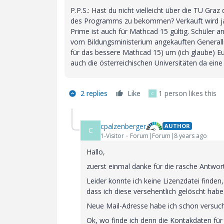
P.P.S.: Hast du nicht vielleicht über die TU Graz
des Programms zu bekommen? Verkauft wird ja 
Prime ist auch für Mathcad 15 gültig. Schüler 
vom Bildungsministerium angekauften Generalliz
für das bessere Mathcad 15) um (ich glaube) Eur
auch die österreichischen Universitäten da ei
2 replies
Like
1 person likes this
C
cpalzenberger
AUTHOR
C
1-Visitor
Forum|Forum|8 years ago
Hallo,
zuerst einmal danke für die rasche Antwo
Leider konnte ich keine Lizenzdatei finde
dass ich diese versehentlich gelöscht habe 
Neue Mail-Adresse habe ich schon versucht,
Ok, wo finde ich denn die Kontakdaten für