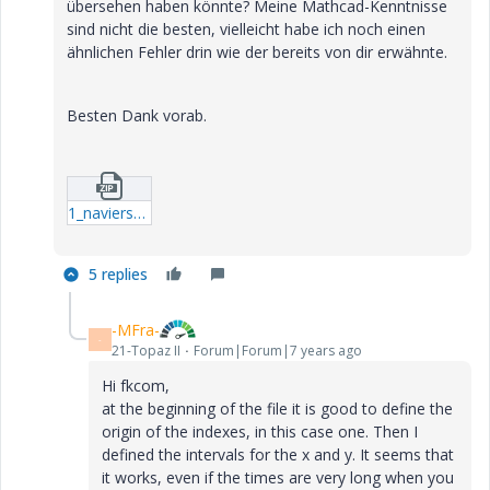
übersehen haben könnte? Meine Mathcad-Kenntnisse
sind nicht die besten, vielleicht habe ich noch einen
ähnlichen Fehler drin wie der bereits von dir erwähnte.
Besten Dank vorab.
1_naviersche_loesung_FSDT_transient_newmark_new.zip
5 replies
-MFra-
-
21-Topaz II
Forum|Forum|7 years ago
Hi fkcom,
at the beginning of the file it is good to define the
origin of the indexes, in this case one. Then I
defined the intervals for the x and y. It seems that
it works, even if the times are very long when you