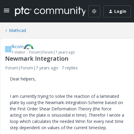
Login
Mathcad
fkcom
F
1-Visitor
Forum|Forum|7 years ago
Newmark Integration
Forum|Forum|7 years ago
7 replies
Dear helpers,
I am currently trying to solve the reaction of a laminated
plate by using the Newmark-Integration-Scheme based on
the First Order Shear Deformation Theory (the force
acting on the plate is sinusoidal in time). Therefor I wrote a
loop which calculates the needed Wmn for every next time
step dependent on values of the current timestep.