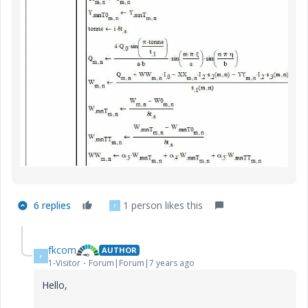
6 replies
1 person likes this
F
fkcom
AUTHOR
F
1-Visitor
Forum|Forum|7 years ago
Hello,