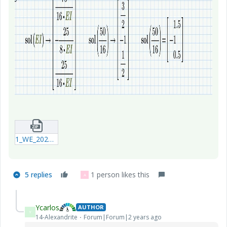
1_WE_20240510_HGGGGGGGGGGGGGJ_P9.zip
5 replies
1 person likes this
A
Ycarlos
AUTHOR
Y
14-Alexandrite
Forum|Forum|2 years ago