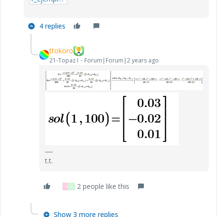
4 replies
ttokoro
21-Topaz I
Forum|Forum|2 years ago
t.t.
2 people like this
A
Y
Show 3 more replies