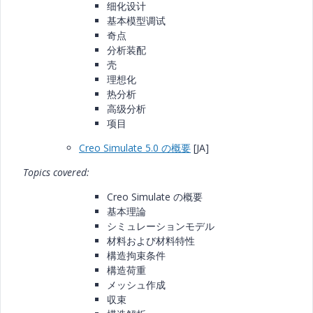
细化设计
基本模型调试
奇点
分析装配
壳
理想化
热分析
高级分析
项目
Creo Simulate 5.0 の概要
[JA]
Topics covered:
Creo Simulate の概要
基本理論
シミュレーションモデル
材料および材料特性
構造拘束条件
構造荷重
メッシュ作成
収束