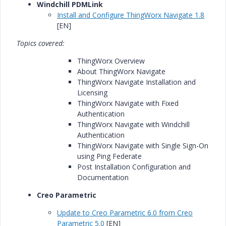
Windchill PDMLink
Install and Configure ThingWorx Navigate 1.8
[EN]
Topics covered:
ThingWorx Overview
About ThingWorx Navigate
ThingWorx Navigate Installation and
Licensing
ThingWorx Navigate with Fixed
Authentication
ThingWorx Navigate with Windchill
Authentication
ThingWorx Navigate with Single Sign-On
using Ping Federate
Post Installation Configuration and
Documentation
Creo Parametric
Update to Creo Parametric 6.0 from Creo
Parametric 5.0
[EN]