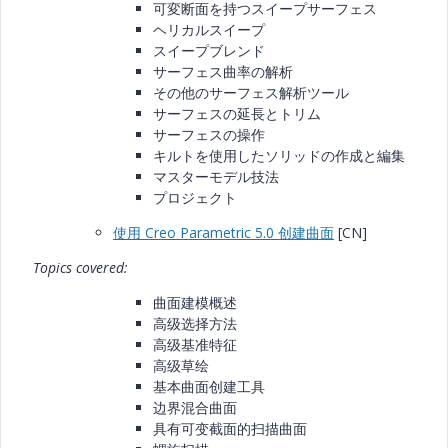
可変断面を持つスイープサーフェス
ヘリカルスイープ
スイープブレンド
サーフェス曲率の解析
その他のサーフェス解析ツール
サーフェスの延長とトリム
サーフェスの操作
キルトを使用したソリッドの作成と編集
マスターモデル技法
プロジェクト
使用 Creo Parametric 5.0 创建曲面
[CN]
Topics covered:
曲面建模概述
高级选择方法
高级基准特征
高级草绘
基本曲面创建工具
边界混合曲面
具有可变截面的扫描曲面