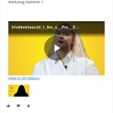
Werkzeug Nummer 1.
bfc89a63aac20_I_Am_a__Pro__ENGINEER_mit_Meike_Ballhause__Konstrukteurin_.mov
P
(view in My Videos)
l
a