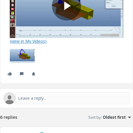
P
(view in My Videos)
l
a
y
6 replies
Sort by
:
Oldest first