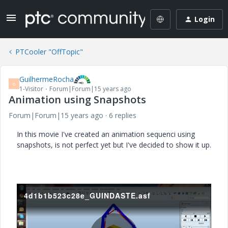
Login
PTCooler "OffTopic"
GuilhermeRocha
G
1-Visitor
Forum|Forum|15 years ago
Animation using Snapshots
Forum|Forum|15 years ago
6 replies
In this movie I've created an animation sequenci using
snapshots, is not perfect yet but I've decided to show it up.
4d1b1b523c28e_GUINDASTE.asf