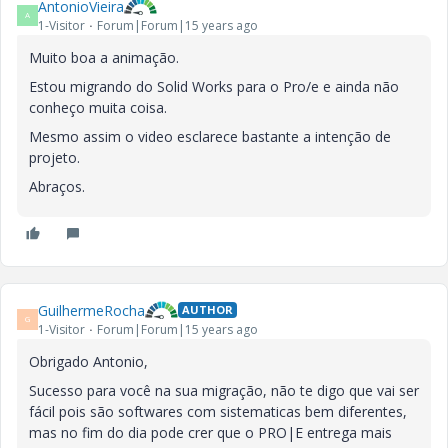
V
AntonioVieira
A
1-Visitor
Forum|Forum|15 years ago
Muito boa a animação.
Estou migrando do Solid Works para o Pro/e e ainda não
i
conheço muita coisa.
Mesmo assim o video esclarece bastante a intenção de
projeto.
d
Abraços.
e
GuilhermeRocha
AUTHOR
G
1-Visitor
Forum|Forum|15 years ago
Obrigado Antonio,
o
Sucesso para você na sua migração, não te digo que vai ser
fácil pois são softwares com sistematicas bem diferentes,
mas no fim do dia pode crer que o PRO|E entrega mais