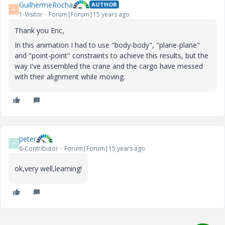
GuilhermeRocha
AUTHOR
G
1-Visitor
Forum|Forum|15 years ago
Thank you Eric,
In this animation I had to use "body-body", "plane-plane"
and "point-point" constraints to achieve this results, but the
way I've assembled the crane and the cargo have messed
with their alignment while moving.
peter
P
6-Contributor
Forum|Forum|15 years ago
ok,very well,learning!