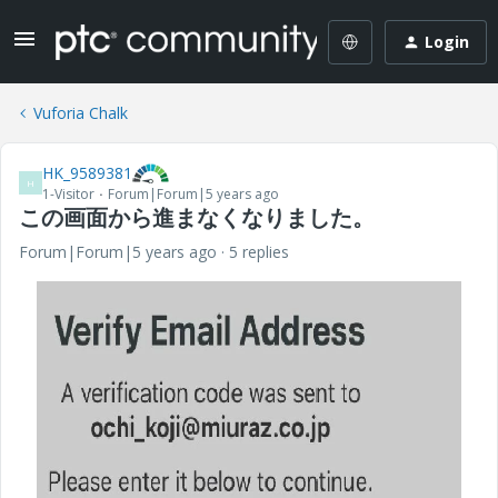
Login
Vuforia Chalk
HK_9589381
H
1-Visitor
Forum|Forum|5 years ago
この画面から進まなくなりました。
Forum|Forum|5 years ago
5 replies