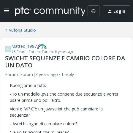
Login
Vuforia Studio
Matteo_1987
M
16-Pearl
Forum|Forum|8 years ago
SWICHT SEQUENZE E CAMBIO COLORE DA
UN DATO
Forum|Forum|8 years ago
1 reply
Buongiorno a tutti:
-Ho un modello .pvz che contiene due sequenze e vorrei
usare prima uno poi l'altro.
Vieni e fai?
C'è un javascript che può cambiare la
sequenza?
- Avrei bisogno di cambiare colore?
C'è un JavaScript che mi piace?