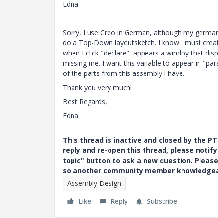
Edna
-------------------------
Sorry, I use Creo in German, although my german
do a Top-Down layoutsketch. I know I must creat
when I click "declare", appears a windoy that dis
missing me. I want this variable to appear in "
of the parts from this assembly I have.
Thank you very much!
Best Regards,
Edna
This thread is inactive and closed by the 
reply and re-open this thread, please notif
topic" button to ask a new question. Please
so another community member knowledgeabl
Assembly Design
Like
Reply
Subscribe