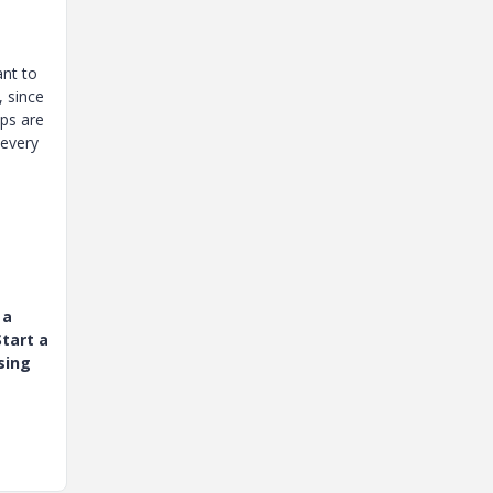
ant to
 since
eps are
 every
 a
tart a
sing