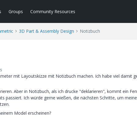
s
Groups
Community Resources
ametric
3D Part & Assembly Design
Notizbuch
s
meter mit Layoutskizze mit Notizbuch machen. Ich habe viel damit ge
arieren. Aber in Notizbuch, als ich drucke "deklarieren", kommt ein Fen
ichts passiert. Ich würde gerne wießen, die nächsten Schritte, um meine
tzen.
 meinem Model erscheinen?