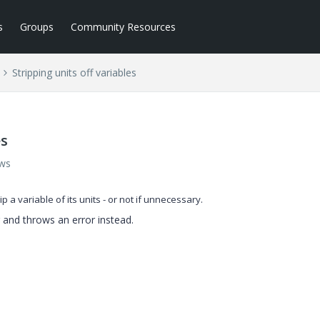
s
Groups
Community Resources
Stripping units off variables
es
ews
ip a variable of its units - or not if unnecessary.
 and throws an error instead.