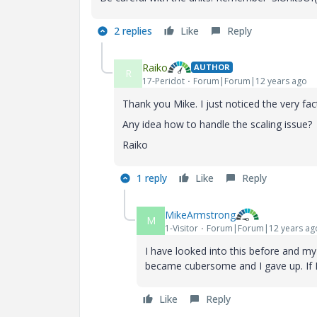
2 replies
Like
Reply
Raiko
AUTHOR
R
17-Peridot
Forum|Forum|12 years ago
Thank you Mike. I just noticed the very fa
Any idea how to handle the scaling issue?
Raiko
1 reply
Like
Reply
MikeArmstrong
M
1-Visitor
Forum|Forum|12 years ag
I have looked into this before and my '
became cubersome and I gave up. If I r
Like
Reply