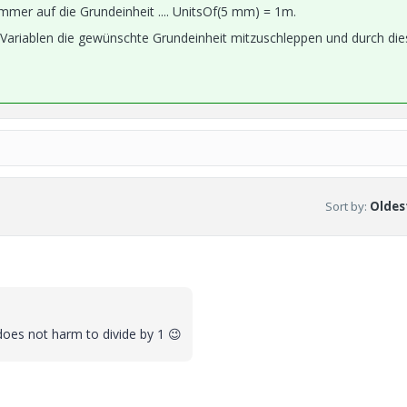
mer auf die Grundeinheit .... UnitsOf(5 mm) = 1m.
n Variablen die gewünschte Grundeinheit mitzuschleppen und durch die
Sort by
:
Oldest
t does not harm to divide by 1
😉