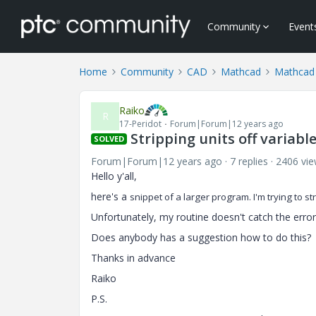
Community
Event
Home
Community
CAD
Mathcad
Mathcad
Raiko
R
17-Peridot
Forum|Forum|12 years ago
Stripping units off variabl
SOLVED
Forum|Forum|12 years ago
7 replies
2406 vi
Hello y'all,
here's a
snippet of a larger program. I'm trying to str
Unfortunately, my routine doesn't catch the error
Does anybody has a suggestion how to do this?
Thanks in advance
Raiko
P.S.