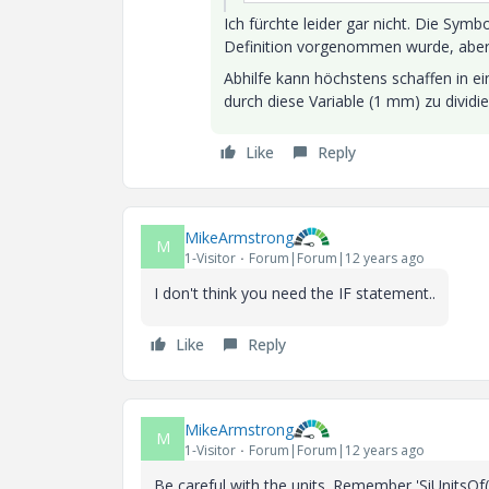
Ich fürchte leider gar nicht. Die Symbo
Definition vorgenommen wurde, aber d
Abhilfe kann höchstens schaffen in e
durch diese Variable (1 mm) zu dividie
Like
Reply
MikeArmstrong
M
1-Visitor
Forum|Forum|12 years ago
I don't think you need the IF statement..
Like
Reply
MikeArmstrong
M
1-Visitor
Forum|Forum|12 years ago
Be careful with the units. Remember 'SiUnitsOf(z