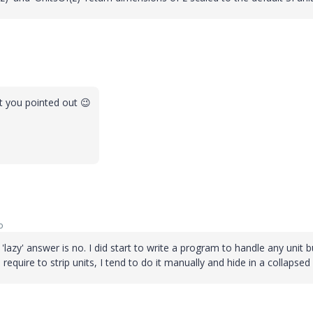
ct you pointed out
😉
o
lazy' answer is no. I did start to write a program to handle any unit bu
equire to strip units, I tend to do it manually and hide in a collapsed