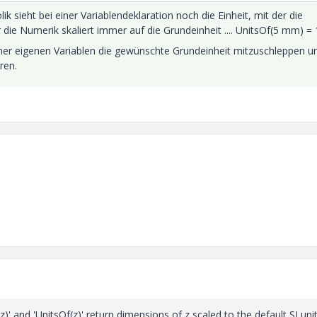
lik sieht bei einer Variablendeklaration noch die Einheit, mit der die
ie Numerik skaliert immer auf die Grundeinheit .... UnitsOf(5 mm) =
iner eigenen Variablen die gewünschte Grundeinheit mitzuschleppen u
ren.
)' and 'UnitsOf(z)' return dimensions of z scaled to the default SI unit