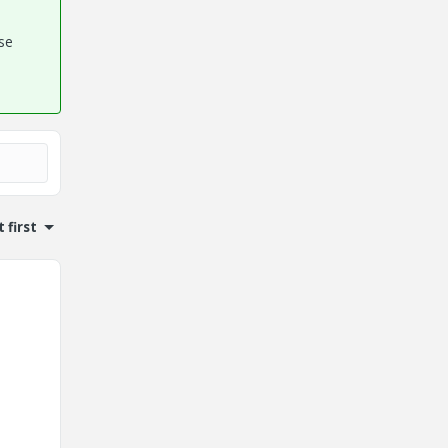
se
 first