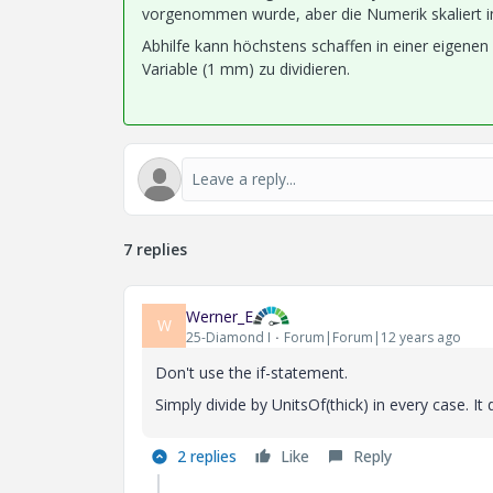
vorgenommen wurde, aber die Numerik skaliert im
Abhilfe kann höchstens schaffen in einer eigene
Variable (1 mm) zu dividieren.
7 replies
Werner_E
W
25-Diamond I
Forum|Forum|12 years ago
Don't use the if-statement.
Simply divide by UnitsOf(thick) in every case. I
2 replies
Like
Reply