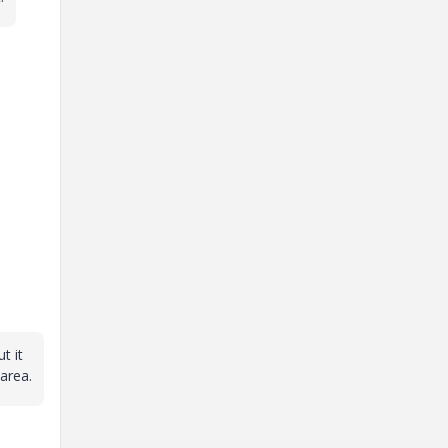
t it
 area.