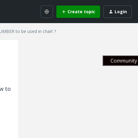
Create topic
Login
UMBER to be used in chart ?
Community 
w to