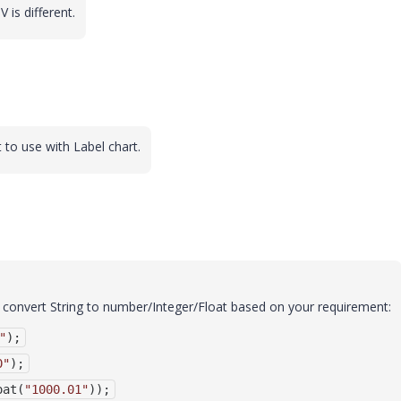
is different.
 to use with Label chart.
 convert String to number/Integer/Float based on your requirement:
"
);
0"
);
oat
(
"1000.01"
));