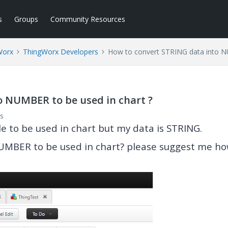
s
Groups
Community Resources
Worx
ThingWorx Developers
How to convert STRING data into N
o NUMBER to be used in chart ?
s
le to be used in chart but my data is STRING.
NUMBER to be used in chart? please suggest me ho