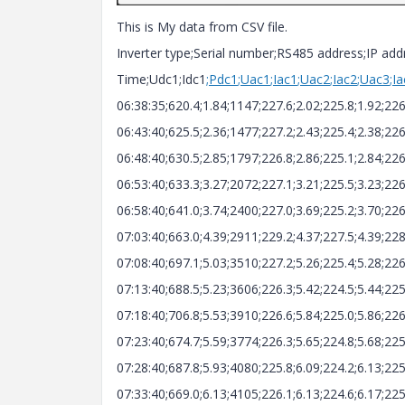
This is My data from CSV file.
Inverter type;Serial number;RS485 address;IP add
Time;Udc1
;Idc1
;Pdc1
;Uac1
;Iac1
;Uac2
;Iac2
;Uac3
;I
06:38:35;620.4;1.84;1147;227.6;2.02;225.8;1.92;22
06:43:40;625.5;2.36;1477;227.2;2.43;225.4;2.38;22
06:48:40;630.5;2.85;1797;226.8;2.86;225.1;2.84;22
06:53:40;633.3;3.27;2072;227.1;3.21;225.5;3.23;22
06:58:40;641.0;3.74;2400;227.0;3.69;225.2;3.70;22
07:03:40;663.0;4.39;2911;229.2;4.37;227.5;4.39;22
07:08:40;697.1;5.03;3510;227.2;5.26;225.4;5.28;22
07:13:40;688.5;5.23;3606;226.3;5.42;224.5;5.44;22
07:18:40;706.8;5.53;3910;226.6;5.84;225.0;5.86;22
07:23:40;674.7;5.59;3774;226.3;5.65;224.8;5.68;22
07:28:40;687.8;5.93;4080;225.8;6.09;224.2;6.13;22
07:33:40;669.0;6.13;4105;226.1;6.13;224.6;6.17;22