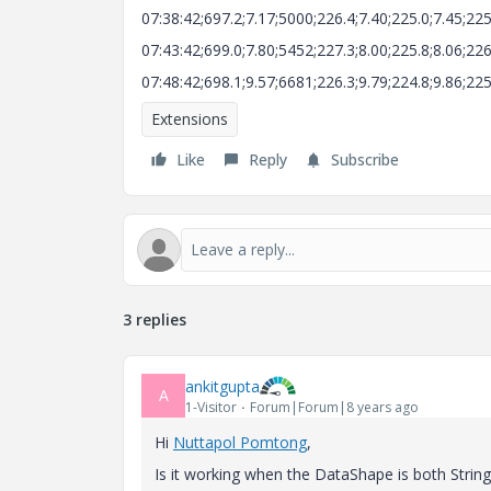
07:38:42;697.2;7.17;5000;226.4;7.40;225.0;7.45;22
07:43:42;699.0;7.80;5452;227.3;8.00;225.8;8.06;22
07:48:42;698.1;9.57;6681;226.3;9.79;224.8;9.86;22
Extensions
Like
Reply
Subscribe
3 replies
ankitgupta
A
1-Visitor
Forum|Forum|8 years ago
Hi
Nuttapol Pomtong
​,
Is it working when the DataShape is both String