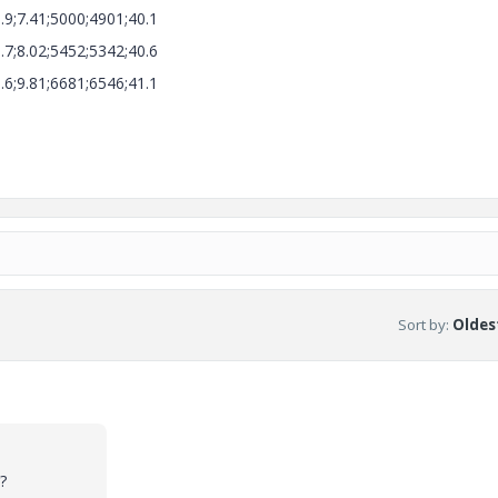
5.9;7.41;5000;4901;40.1
6.7;8.02;5452;5342;40.6
5.6;9.81;6681;6546;41.1
Sort by
:
Oldest
?