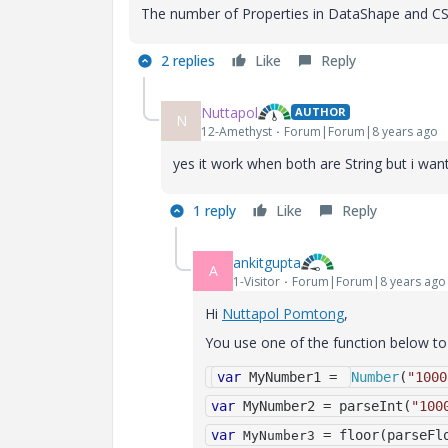
The number of Properties in DataShape and CSV 
2 replies
Like
Reply
Nuttapol
AUTHOR
N
12-Amethyst
Forum|Forum|8 years ago
yes it work when both are String but i want
1 reply
Like
Reply
ankitgupta
A
1-Visitor
Forum|Forum|8 years ago
Hi
Nuttapol Pomtong
​,
You use one of the function below to
var
 MyNumber1 
= 
Number
(
"1000
var
 MyNumber2 
=
 parseInt
(
"100
var
=
 floor
(
parseFl
MyNumber3