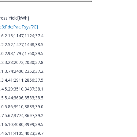
ress;Yield[kWh]
ac3
;Pdc
;Pac
;Tsys[?C]
6.6;2.13;1147;1124;37.4
6.2;2.52;1477;1448;38.5
6.0;2.93;1797;1760;39.5
6.2;3.28;2072;2030;37.8
6.1;3.74;2400;2352;37.2
8.3;4.41;2911;2856;37.5
6.4;5.29;3510;3437;38.1
5.5;5.44;3606;3533;38.5
6.0;5.86;3910;3833;39.0
5.7;5.67;3774;3697;39.2
5.1;6.10;4080;3999;39.5
5.4;6.11;4105;4023;39.7