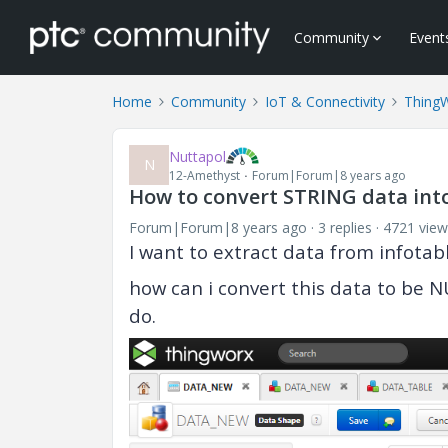
Community
Event
Home
Community
IoT & Connectivity
Thing
Nuttapol
N
12-Amethyst
Forum|Forum|8 years ago
How to convert STRING data int
Forum|Forum|8 years ago
3 replies
4721 view
I want to extract data from infotab
how can i convert this data to be 
do.