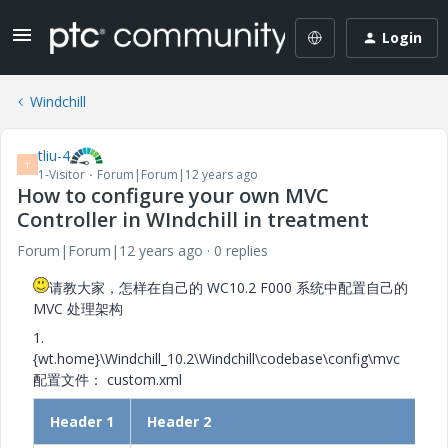
Login
Windchill
tliu-4
T
1-Visitor
Forum|Forum|12 years ago
How to configure your own MVC
Controller in WIndchill in treatment
Forum|Forum|12 years ago
0 replies
请教大家，怎样在自己的 WC10.2 F000 系统中配置自己的
MVC 处理架构
1.
{wt.home}\Windchill_10.2\Windchill\codebase\config\mvc
配置文件： custom.xml
Header 1
Header 2