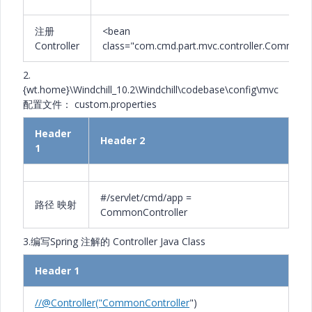
注册
<bean
Controller
class="com.cmd.part.mvc.controller.CommonCo
2.
{wt.home}\Windchill_10.2\Windchill\codebase\config\mvc
配置文件： custom.properties
Header
Header 2
1
#/servlet/cmd/app =
路径 映射
CommonController
3.编写Spring 注解的 Controller Java Class
Header 1
//@Controller("CommonController
")