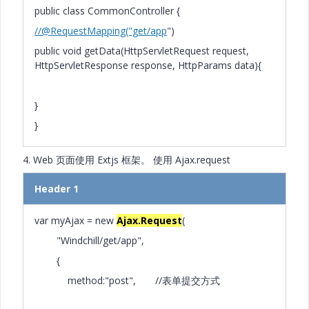
public class CommonController {
//@RequestMapping("get/app
")
public void getData(HttpServletRequest request,
HttpServletResponse response, HttpParams data){
}
}
4. Web 页面使用 Extjs 框架。 使用 Ajax.request
Header 1
var myAjax = new
Ajax.Request
(
"Windchill/get/app",
{
method:"post", //表单提交方式